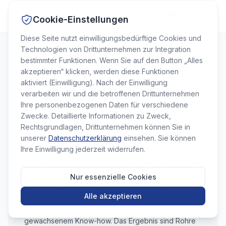
Cookie-Einstellungen
Diese Seite nutzt einwilligungsbedürftige Cookies und
Technologien von Drittunternehmen zur Integration
bestimmter Funktionen. Wenn Sie auf den Button „Alles
FAST TUBE LIST
akzeptieren“ klicken, werden diese Funktionen
aktiviert (Einwilligung). Nach der Einwilligung
verarbeiten wir und die betroffenen Drittunternehmen
Jetzt Ihre Anfrage individuell
Ihre personenbezogenen Daten für verschiedene
konfigurieren und absenden
Zwecke. Detaillierte Informationen zu Zweck,
Rechtsgrundlagen, Drittunternehmen können Sie in
Nutzen Sie unseren Schnellbestell-Service für
unserer
Datenschutzerklärung
einsehen. Sie können
Ihre Forschungs- und Entwicklungsabteilung.
Ihre Einwilligung jederzeit widerrufen.
Wir sind ausgewiesene Experten für hochwertige
Rohre aus Nitinol für die Medizintechnik. Von
Nur essenzielle Cookies
unserem Qualitätsbewusstsein profitieren unsere
Alle akzeptieren
internationalen Kunden seit Jahren. Dafür arbeiten
wir kontinuierlich mit großem, historisch
gewachsenem Know-how. Das Ergebnis sind Rohre